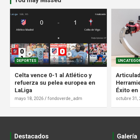
You may Missed
DEPORTES
UNCATEGOR
Celta vence 0-1 al Atlético y
Articula
refuerza su pelea europea en
Herramie
LaLiga
Éxito en
mayo 18, 2026
fondoverde_adm
octubre 31,
Destacados
Galería