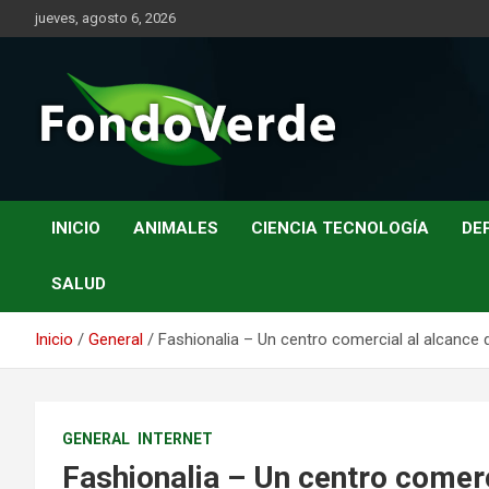
Saltar
jueves, agosto 6, 2026
al
contenido
Noticias con valor añadido
FondoVerde.org.es
INICIO
ANIMALES
CIENCIA TECNOLOGÍA
DE
SALUD
Inicio
General
Fashionalia – Un centro comercial al alcance
GENERAL
INTERNET
Fashionalia – Un centro comerc