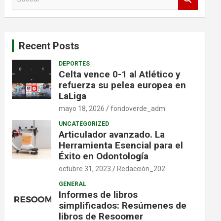
u
s
c
a
Recent Posts
r
DEPORTES
Celta vence 0-1 al Atlético y
refuerza su pelea europea en
LaLiga
mayo 18, 2026
fondoverde_adm
UNCATEGORIZED
Articulador avanzado. La
Herramienta Esencial para el
Éxito en Odontología
octubre 31, 2023
Redacción_202
GENERAL
Informes de libros
simplificados: Resúmenes de
libros de Resoomer