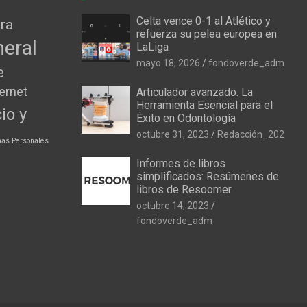
Celta vence 0-1 al Atlético y
ura
refuerza su pelea europea en
eral
LaLiga
mayo 18, 2026
fondoverde_adm
e
ternet
Articulador avanzado. La
Herramienta Esencial para el
io y
Éxito en Odontología
octubre 31, 2023
Redacción_202
nas Personales
Informes de libros
simplificados: Resúmenes de
libros de Resoomer
octubre 14, 2023
fondoverde_adm