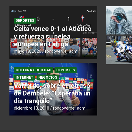
DEPORTES
Celta vence 0-1 al Atlético
y refuerza su pelea
europea en LaLiga
mayo 18, 2026
fondoverde_adm
CULTURA SOCIEDAD
DEPORTES
INTERNET
NEGOCIOS
Valverde, sobre el retraso
de Dembélé: “Esperaba un
día tranquilo”
diciembre 10, 2018
fondoverde_adm