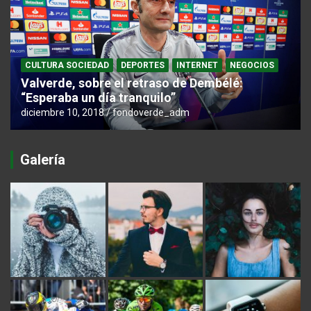
CULTURA SOCIEDAD
DEPORTES
INTERNET
NEGOCIOS
Valverde, sobre el retraso de Dembélé:
“Esperaba un día tranquilo”
diciembre 10, 2018
fondoverde_adm
Galería