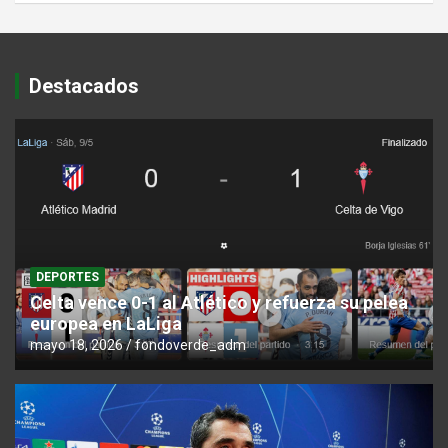
Destacados
DEPORTES
Celta vence 0-1 al Atlético y refuerza su pelea
europea en LaLiga
mayo 18, 2026
fondoverde_adm