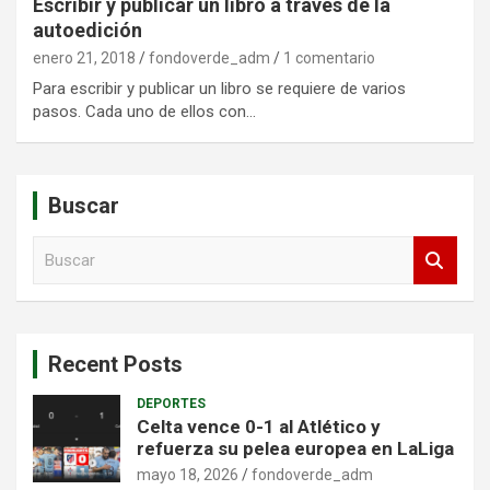
Escribir y publicar un libro a través de la
autoedición
enero 21, 2018
fondoverde_adm
1 comentario
Para escribir y publicar un libro se requiere de varios
pasos. Cada uno de ellos con…
Buscar
B
u
s
c
a
Recent Posts
r
DEPORTES
Celta vence 0-1 al Atlético y
refuerza su pelea europea en LaLiga
mayo 18, 2026
fondoverde_adm