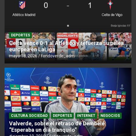
DEPORTES
Celta vence 0-1 al Atlético y refuerza su pelea
europea en LaLiga
mayo 18, 2026
fondoverde_adm
CULTURA SOCIEDAD
DEPORTES
INTERNET
NEGOCIOS
Valverde, sobre el retraso de Dembélé:
“Esperaba un día tranquilo”