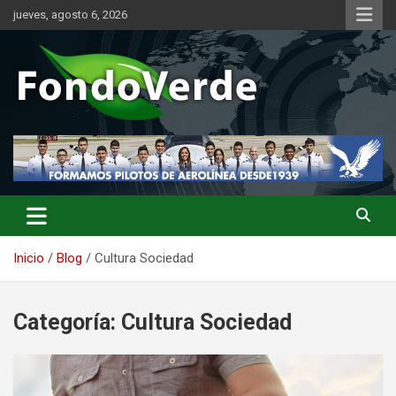
Saltar
jueves, agosto 6, 2026
al
contenido
Noticias con valor añadido
FondoVerde.org.es
Inicio
Blog
Cultura Sociedad
Categoría:
Cultura Sociedad