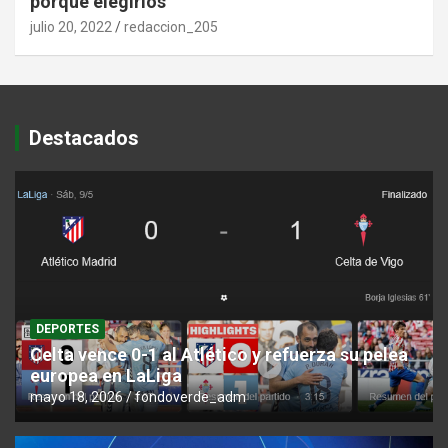
porque elegirlos
julio 20, 2022
redaccion_205
Destacados
DEPORTES
Celta vence 0-1 al Atlético y refuerza su pelea
europea en LaLiga
mayo 18, 2026
fondoverde_adm