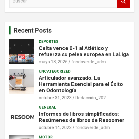
u
s
c
a
Recent Posts
r
DEPORTES
Celta vence 0-1 al Atlético y
refuerza su pelea europea en LaLiga
mayo 18, 2026
fondoverde_adm
UNCATEGORIZED
Articulador avanzado. La
Herramienta Esencial para el Éxito
en Odontología
octubre 31, 2023
Redacción_202
GENERAL
Informes de libros simplificados:
Resúmenes de libros de Resoomer
octubre 14, 2023
fondoverde_adm
MOTOR