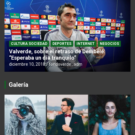
CULTURA SOCIEDAD
DEPORTES
INTERNET
NEGOCIOS
Valverde, sobre el retraso de Dembélé:
“Esperaba un día tranquilo”
diciembre 10, 2018
fondoverde_adm
Galería