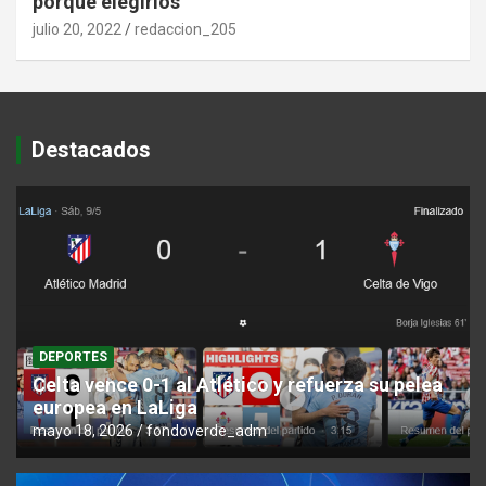
porque elegirlos
julio 20, 2022
redaccion_205
Destacados
DEPORTES
Celta vence 0-1 al Atlético y refuerza su pelea
europea en LaLiga
mayo 18, 2026
fondoverde_adm