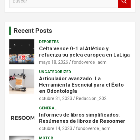
u
s
c
a
Recent Posts
r
DEPORTES
Celta vence 0-1 al Atlético y
refuerza su pelea europea en LaLiga
mayo 18, 2026
fondoverde_adm
UNCATEGORIZED
Articulador avanzado. La
Herramienta Esencial para el Éxito
en Odontología
octubre 31, 2023
Redacción_202
GENERAL
Informes de libros simplificados:
Resúmenes de libros de Resoomer
octubre 14, 2023
fondoverde_adm
MOTOR