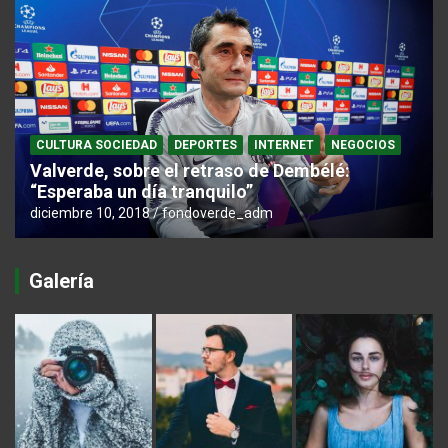
CULTURA SOCIEDAD
DEPORTES
INTERNET
NEGOCIOS
Valverde, sobre el retraso de Dembélé:
“Esperaba un día tranquilo”
diciembre 10, 2018
fondoverde_adm
Galería